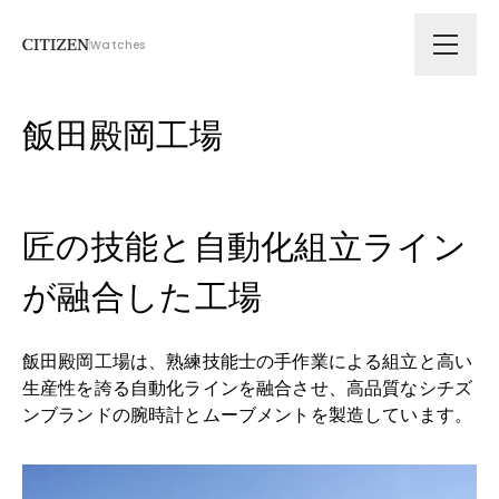
Watches
会社情報
飯田殿岡工場
技術ソリューション
匠の技能と自動化組立ライン
拠点
が融合した工場
サスティナビリティ
飯田殿岡工場は、熟練技能士の手作業による組立と高い
生産性を誇る自動化ラインを融合させ、高品質なシチズ
ニュース
ンブランドの腕時計とムーブメントを製造しています。
採用