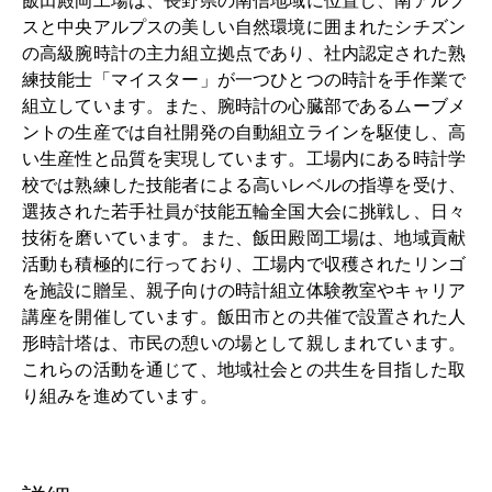
飯田殿岡工場は、長野県の南信地域に位置し、南アルプ
スと中央アルプスの美しい自然環境に囲まれたシチズン
の高級腕時計の主力組立拠点であり、社内認定された熟
練技能士「マイスター」が一つひとつの時計を手作業で
組立しています。また、腕時計の心臓部であるムーブメ
ントの生産では自社開発の自動組立ラインを駆使し、高
い生産性と品質を実現しています。工場内にある時計学
校では熟練した技能者による高いレベルの指導を受け、
選抜された若手社員が技能五輪全国大会に挑戦し、日々
技術を磨いています。また、飯田殿岡工場は、地域貢献
活動も積極的に行っており、工場内で収穫されたリンゴ
を施設に贈呈、親子向けの時計組立体験教室やキャリア
講座を開催しています。飯田市との共催で設置された人
形時計塔は、市民の憩いの場として親しまれています。
これらの活動を通じて、地域社会との共生を目指した取
り組みを進めています。