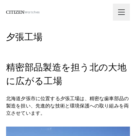
Watches
会社情報
夕張工場
技術ソリューション
精密部品製造を担う北の大地
拠点
に広がる工場
サスティナビリティ
北海道夕張市に位置する夕張工場は、精密な歯車部品の
製造を担い、先進的な技術と環境保護への取り組みを両
ニュース
立させています。
採用