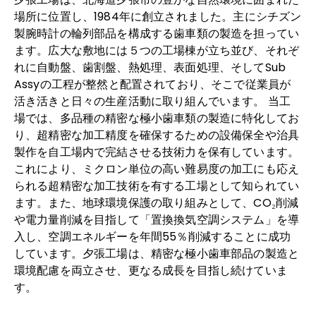
場所に位置し、1984年に創立されました。主にシチズン
製腕時計の輪列部品を構成する歯車類の製造を担ってい
ます。広大な敷地には５つの工場棟が立ち並び、それぞ
れに自動盤、歯割盤、熱処理、表面処理、そしてSub
Assyの工程が整然と配置されており、そこで従業員が
活き活きと日々の生産活動に取り組んでいます。 当工
場では、多品種の精密な極小歯車類の製造に特化してお
り、超精密な加工精度を確保するための設備保全や治具
製作を自工場内で完結させる技術力を保有しています。
これにより、ミクロン単位の高い難易度の加工にも応え
られる超精密な加工技術を有する工場として知られてい
ます。また、地球環境保護の取り組みとして、CO₂削減
や電力量削減を目指して「置換換気空調システム」を導
入し、空調エネルギーを年間55％削減することに成功
しています。夕張工場は、精密な極小歯車部品の製造と
環境配慮を両立させ、更なる成長を目指し続けていま
す。