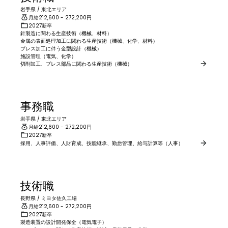
岩手県
/
東北エリア
月給
212,600
- 272,200
円
2027新卒
針製造に関わる生産技術（機械、材料）

金属の表面処理加工に関わる生産技術（機械、化学、材料）

プレス加工に伴う金型設計（機械）

施設管理（電気、化学）

切削加工、プレス部品に関わる生産技術（機械）
事務職
岩手県
/
東北エリア
月給
212,600
- 272,200
円
2027新卒
採用、人事評価、人財育成、技能継承、勤怠管理、給与計算等（人事）
技術職
長野県
/
ミヨタ佐久工場
月給
212,600
- 272,200
円
2027新卒
製造装置の設計開発保全（電気電子）
