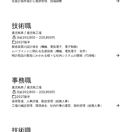
生産計画作成から進捗管理、現場調整
技術職
鹿児島県
/
鹿児島工場
月給
202,800
- 220,800
円
2027新卒
製造装置の設計保全（機械、電気電子、電子制御）

ムーブメントに関わる生産技術（機械、電気電子、化学）

事務職
鹿児島県
/
鹿児島工場
月給
202,800
- 220,800
円
2027新卒
採用育成、人事評価、勤怠管理（総務人事）

工場の施設管理、環境保全、社内行事の運営、契約管理（総務人事）
技術職