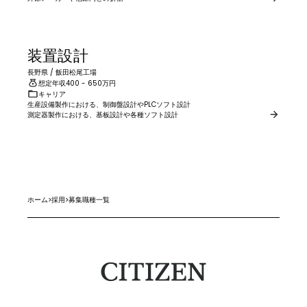
装置設計
長野県
/
飯田松尾工場
想定年収
400
- 650
万円
キャリア
生産設備製作における、制御盤設計やPLCソフト設計

測定器製作における、基板設計や各種ソフト設計
ホーム
>
採用
>
募集職種一覧