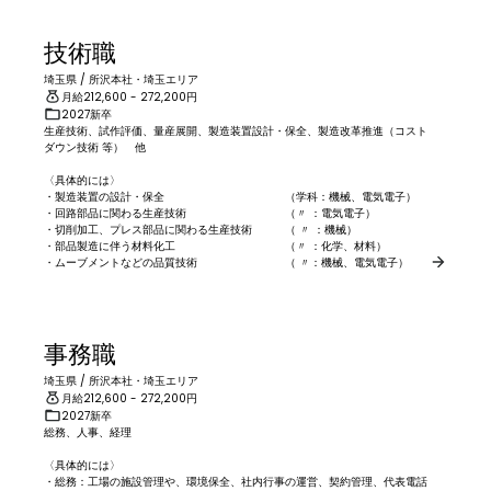
ヘルプ
技術職
埼玉県
/
所沢本社・埼玉エリア
月給
212,600
- 272,200
円
2027新卒
生産技術、試作評価、量産展開、製造装置設計・保全、製造改革推進（コスト
ダウン技術 等）　他

〈具体的には〉

・製造装置の設計・保全　　　　　　　　　　　（学科：機械、電気電子）

・回路部品に関わる生産技術　　　　　　　　　（〃 ：電気電子）

・切削加工、プレス部品に関わる生産技術　　　（ 〃 ：機械）

・部品製造に伴う材料化工　　　　　　　　　　（〃 ：化学、材料）

・ムーブメントなどの品質技術　　　　　　　　（ 〃：機械、電気電子）
事務職
埼玉県
/
所沢本社・埼玉エリア
月給
212,600
- 272,200
円
2027新卒
総務、人事、経理

〈具体的には〉

・総務：工場の施設管理や、環境保全、社内行事の運営、契約管理、代表電話