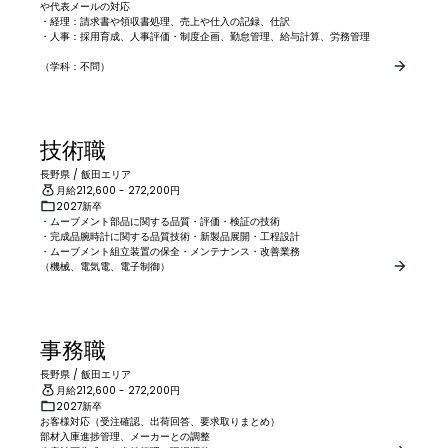
や代表メールの対応

・経理：請求書や領収書処理、売上や仕入の記録、仕訳

・人事：採用育成、人事評価・制度企画、勤怠管理、給与計算、労務管理

（学科：不問）
技術職
長野県
/
飯田エリア
月給
212,600
- 272,200
円
2027新卒
・ムーブメント部品に関する品質・評価・検証の技術

・完成品腕時計に関する品質技術・新製品展開・工程設計

・ムーブメント組立装置の保全・メンテナンス・改善業務

（機械、電気電、電子制御）
事務職
長野県
/
飯田エリア
月給
212,600
- 272,200
円
2027新卒
お客様対応（受注確認、出荷回答、要求取りまとめ）

部材入庫進捗管理、メーカーとの調整
