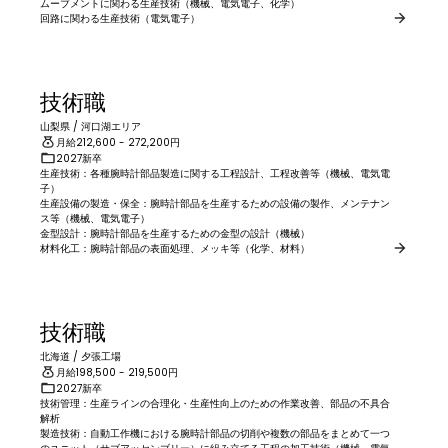
ムーブメントに関わる生産技術（機械、電気電子、化学）

回路に関わる生産技術（電気電子）
技術職
山梨県
/
河口湖エリア
月給
212,600
- 272,200
円
2027新卒
生産技術：各種腕時計部品製造に関する工程設計、工程改善等（機械、電気電
子）

生産設備の製造・保全：腕時計部品を生産するための設備の製作、メンテナン
ス等（機械、電気電子）

金型設計：腕時計部品を生産するための金型の設計（機械）

材料化工：腕時計部品の表面処理、メッキ等（化学、材料）
技術職
北海道
/
夕張工場
月給
198,500
- 219,500
円
2027新卒
技術管理：生産ラインの合理化・生産性向上のための作業改善、部品の不具合
解析

製造技術：自動工作機における腕時計部品の切削や複数の部品をまとめて一つ