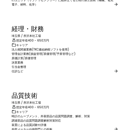
のユニット（サブアッセンブリー）に組み立てる工程の加工技術（機械、電気
電子、材料、化学）
経理・財務
埼玉県
/
所沢本社工場
想定年収
400
- 650
万円
キャリア
法人税関連業務(TKC連結納税ソフトを使用)

管理会計業務(損益管理/原価管理/予算管理など)

原価計算/原価管理

決算業務

引当金整理

仕訳など
品質技術
埼玉県
/
所沢本社工場
想定年収
400
- 650
万円
キャリア
時計のムーブメント、外装部品の品質問題調査、解析、対策

調達部品の品質問題調査解析対策対応

装置による品質試験や評価

外部メーカーや他部門との折衝