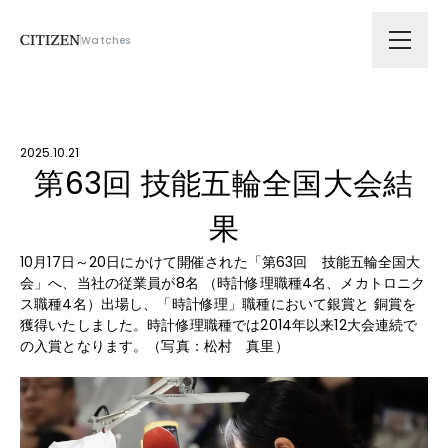
Watches
会社情報
2025.10.21
技術ソリューション
第63回 技能五輪全国大会結
果
拠点
10月17日～20日にかけて開催された「第63回 技能五輪全国大
会」へ、当社の従業員が8名 （時計修理職種4名、メカトロニク
サスティナビリティ
ス職種4名）出場し、「時計修理」職種において銀賞と 銅賞を
獲得いたしました。時計修理職種では2014年以来12大会連続で
の入賞となります。（写真：松村 真里）
ニュース
採用