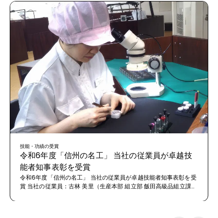
技能・功績の受賞
令和6年度「信州の名工」 当社の従業員が卓越技
能者知事表彰を受賞
令和6年度「信州の名工」 当社の従業員が卓越技能者知事表彰を受
賞 当社の従業員：古林 美里（生産本部 組立部 飯田高級品組立課）
が、県内の高度技能保有者を対象とした、令和６年度卓越技能者知
事表彰「信州の名工」を受賞いたしました。