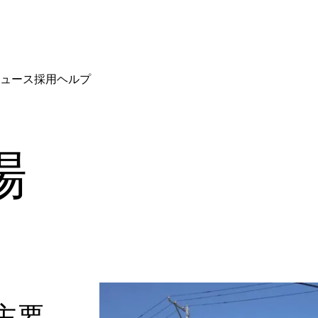
ュース
採用
ヘルプ
場
主要