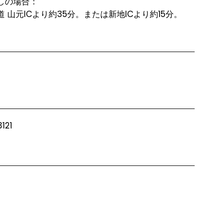
しの場合：

 山元ICより約35分。または新地ICより約15分。
121