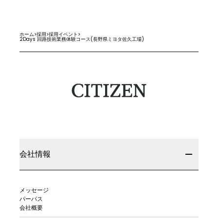
ホーム
>
採用
>
採用イベント
>
2Days 回路技術業務体験コース(長野県ミヨタ佐久工場)
会社情報
メッセージ
パーパス
会社概要