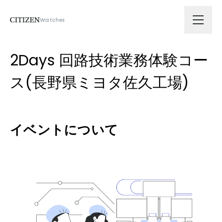
Watches
会社情報
2Days 回路技術業務体験コー
ス(長野県ミヨタ佐久工場)
技術ソリューション
拠点
イベントについて
サスティナビリティ
ニュース
採用