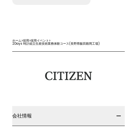
ホーム
>
採用
>
採用イベント
>
2Days 時計組立生産技術業務体験コース(長野県飯田殿岡工場)
会社情報