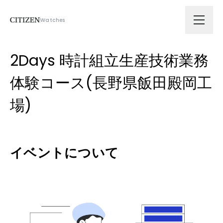
Watches
会社情報
2Days 時計組立生産技術業務
体験コース(長野県飯田殿岡工
技術ソリューション
場)
拠点
イベントについて
サスティナビリティ
ニュース
採用