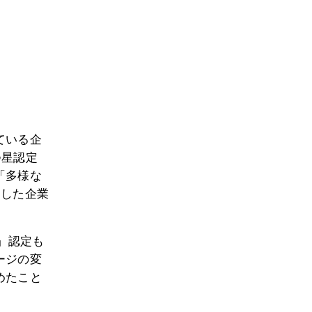
ている企
つ星認定
「多様な
たした企業
」認定も
ージの変
めたこと