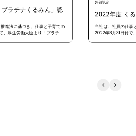
外部認定
「プラチナくるみん」認
2022年度 
対策推進法に基づき、仕事と子育ての
当社は、社員の仕事
て、厚生労働大臣より「プラチナ
2022年8月31日
）、埼玉労働局から認定通知書が交
たのでお知らせしま