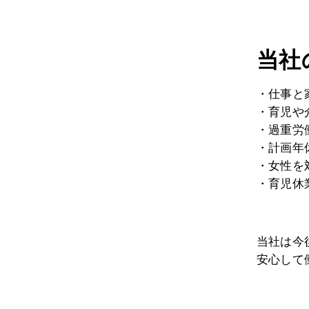
当社
・仕事と
・育児や
・過重労
・計画年
・女性を
・育児休
当社は今
安心して