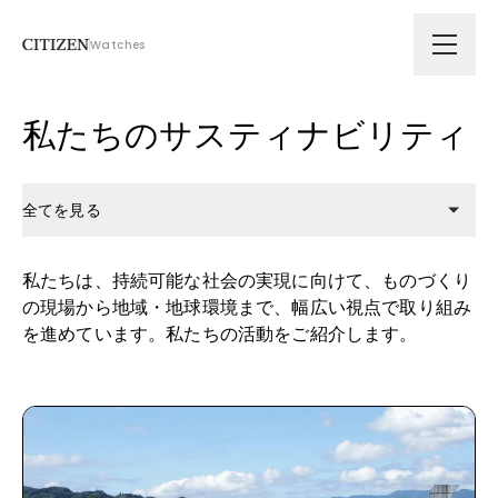
Watches
会社情報
私たちのサスティナビリティ
技術ソリューション
全てを見る
拠点
全てを見る
私たちは、持続可能な社会の実現に向けて、ものづくり
の現場から地域・地球環境まで、幅広い視点で取り組み
を進めています。私たちの活動をご紹介します。
サスティナビリティ
技術継承と人の育成
ニュース
地域社会との共生
採用
環境負荷の低減