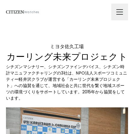
Watches
会社情報
ミヨタ佐久工場
技術ソリューション
カーリング未来プロジェクト
シチズンマシナリー、シチズンファインデバイス、シチズン時
拠点
計マニュファクチャリングの3社は、NPO法人スポーツコミュニ
ティー軽井沢クラブが運営する「カーリング未来プロジェク
ト」への協賛を通じて、地域社会と共に世代を繋ぐ地域スポー
サスティナビリティ
ツの環境づくりをサポートしています。2015年から協賛をして
います。
ニュース
採用