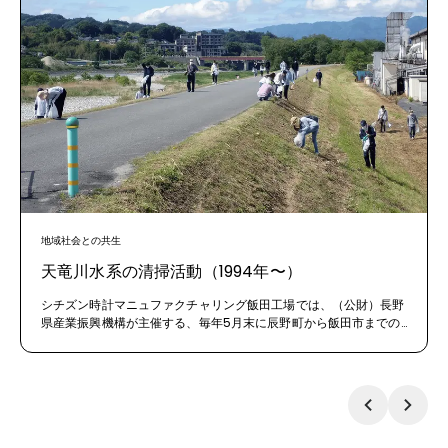
地域社会との共生
天竜川水系の清掃活動（1994年〜）
シチズン時計マニュファクチャリング飯田工場では、（公財）長野
県産業振興機構が主催する、毎年5月末に辰野町から飯田市までの
天竜川本支流で行われる清掃活動に、第1回より毎年、従業員の子
どもを含め約90名が参加しています。空きカン、空きビンなどを
拾うことで環境美化に努め、ごみ分別の意義・大切さを理解すると
ともに、天竜川の現状を認識し、モラルの向上や循環型社会の実現
を目指しています。