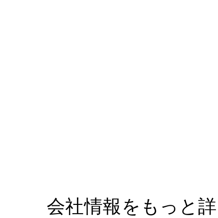
しています。空きカン、空きビンなどを拾うことで環境美
分別の意義・大切さを理解するとともに、天竜川の現状を
の向上や循環型社会の実現を目指しています。
会社情報をもっと詳