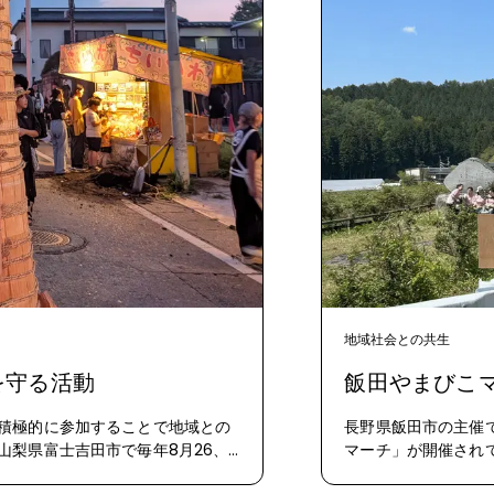
地域社会との共生
を守る活動
飯田やまびこマ
積極的に参加することで地域との
長野県飯田市の主催
山梨県富士吉田市で毎年8月26、
マーチ」が開催され
本三奇祭の一つに数えられ、富士登
工場では、このイベ