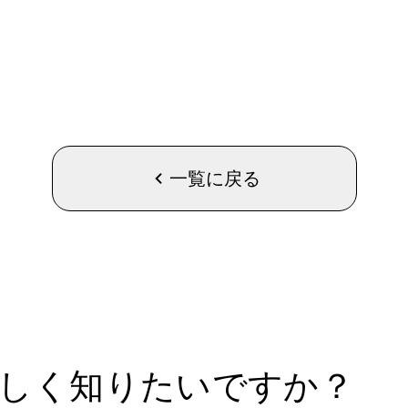
化に努め、ごみ
山の安全に感謝する「お山じまい」の祭
認識し、モラル
さ3m程の大松明約80本余りに点火さ
ズングループは祭りに大松明を奉納する
話人や御神輿の担ぎ手としても協力を行っ
います。
一覧に戻る
しく知りたいですか？