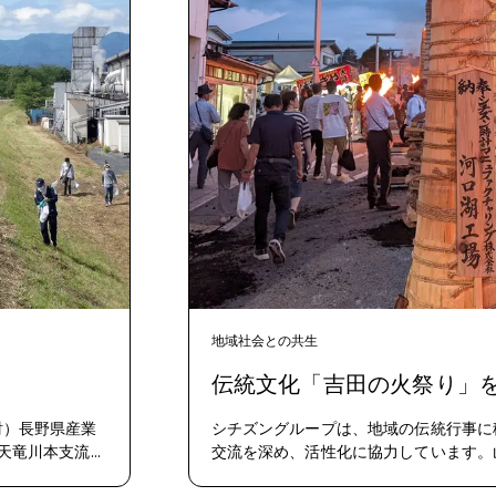
地域社会との共生
伝統文化「吉田の火祭り」
財）長野県産業
シチズングループは、地域の伝統行事に
天竜川本支流で
交流を深め、活性化に協力しています。
め約90名が参加
27日に行われる「吉田の火祭り」は日