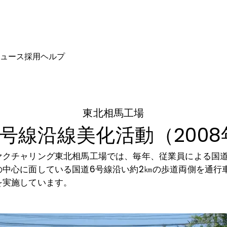
ュース
採用
ヘルプ
東北相馬工場
号線沿線美化活動（200
ァクチャリング東北相馬工場では、毎年、従業員による国道
の中心に面している国道6号線沿い約2㎞の歩道両側を通行
を実施しています。