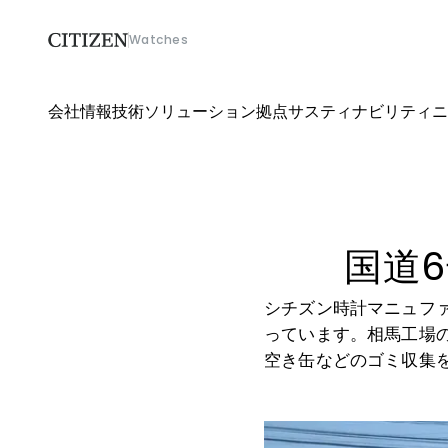
Watches
会社情報
技術ソリューション
拠点
サスティナビリティ
ニ
会社情報
技術ソリューション
拠点
国道6
シチズン時計マニュフ
サスティナビリティ
っています。相馬工場
空き缶などのゴミ収集
ニュース
採用