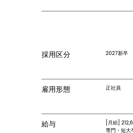
採用区分
2027新卒
雇用形態
正社員
給与
[月給] 212,
専門・短大卒：