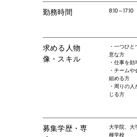
勤務時間
8:10～17:
求める人物
・一つひと
意な方

像・スキル
・仕事を効
・チームや
組める方

・周りの人
じる方
募集学歴・専
大学院、大
種学校
