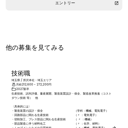
エントリー
他の募集を見てみる
技術職
埼玉県
/
所沢本社・埼玉エリア
月給
212,600
- 272,200
円
2027新卒
生産技術、試作評価、量産展開、製造装置設計・保全、製造改革推進（コスト
ダウン技術 等）　他

〈具体的には〉

・製造装置の設計・保全　　　　　　　　　　　（学科：機械、電気電子）

・回路部品に関わる生産技術　　　　　　　　　（〃 ：電気電子）

・切削加工、プレス部品に関わる生産技術　　　（ 〃 ：機械）

・部品製造に伴う材料化工　　　　　　　　　　（〃 ：化学、材料）

・ムーブメントなどの品質技術　　　　　　　　（ 〃：機械、電気電子）