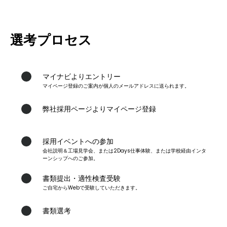
選考プロセス
マイナビよりエントリー
マイページ登録のご案内が個人のメールアドレスに送られます。
1
弊社採用ページよりマイページ登録
2
採用イベントへの参加
会社説明＆工場見学会、または2Days仕事体験、または学校経由インタ
3
ーンシップへのご参加。
書類提出・適性検査受験
ご自宅からWebで受験していただきます。
4
書類選考
5