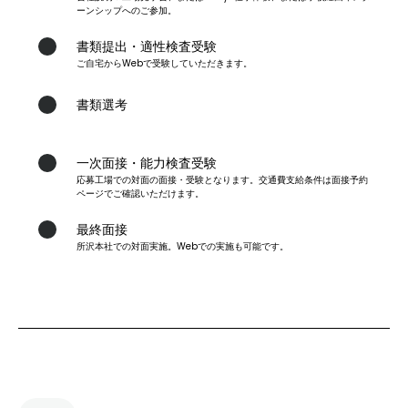
ーンシップへのご参加。
書類提出・適性検査受験
ご自宅からWebで受験していただきます。
4
書類選考
5
一次面接・能力検査受験
応募工場での対面の面接・受験となります。交通費支給条件は面接予約
6
ページでご確認いただけます。
最終面接
所沢本社での対面実施。Webでの実施も可能です。
7