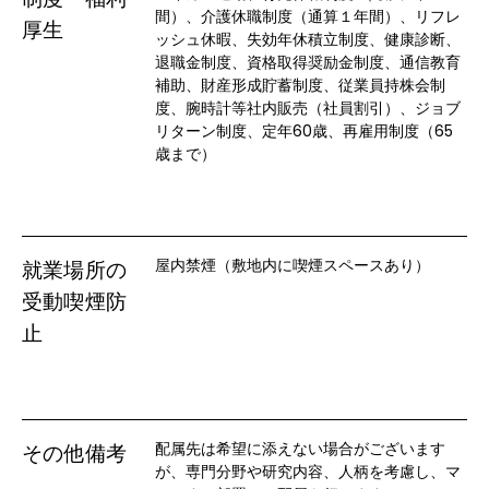
間）、介護休職制度（通算１年間）、リフレ
厚生
ッシュ休暇、失効年休積立制度、健康診断、
退職金制度、資格取得奨励金制度、通信教育
補助、財産形成貯蓄制度、従業員持株会制
度、腕時計等社内販売（社員割引）、ジョブ
リターン制度、定年60歳、再雇用制度（65
歳まで）
屋内禁煙（敷地内に喫煙スペースあり）
就業場所の
受動喫煙防
止
配属先は希望に添えない場合がございます
その他備考
が、専門分野や研究内容、人柄を考慮し、マ