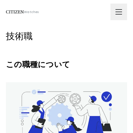
Watches
会社情報
技術職
技術ソリューション
この職種について
拠点
サスティナビリティ
ニュース
採用