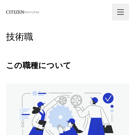
Watches
会社情報
技術職
技術ソリューション
この職種について
拠点
サスティナビリティ
ニュース
採用