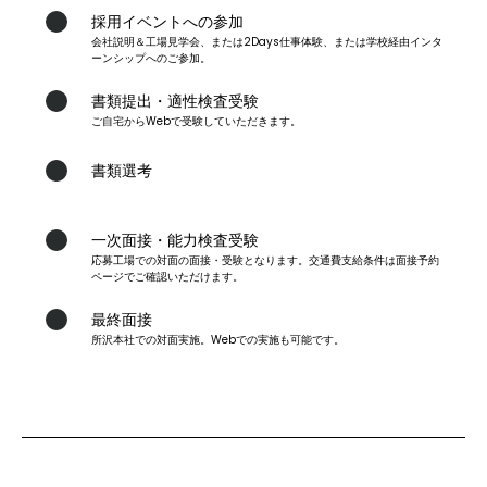
採用イベントへの参加
会社説明＆工場見学会、または2Days仕事体験、または学校経由インタ
3
ーンシップへのご参加。
書類提出・適性検査受験
ご自宅からWebで受験していただきます。
4
書類選考
5
一次面接・能力検査受験
応募工場での対面の面接・受験となります。交通費支給条件は面接予約
6
ページでご確認いただけます。
最終面接
所沢本社での対面実施。Webでの実施も可能です。
7