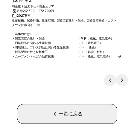
埼玉県
/
所沢本社・埼玉エリア
月給
212,600
- 272,200
円
2027新卒
生産技術、試作評価、量産展開、製造装置設計・保全、製造改革推進（コスト
ダウン技術 等）　他

〈具体的には〉

・製造装置の設計・保全　　　　　　　　　　　（学科：機械、電気電子）

・回路部品に関わる生産技術　　　　　　　　　（〃 ：電気電子）

・切削加工、プレス部品に関わる生産技術　　　（ 〃 ：機械）

・部品製造に伴う材料化工　　　　　　　　　　（〃 ：化学、材料）

・ムーブメントなどの品質技術　　　　　　　　（ 〃：機械、電気電子）
一覧に戻る