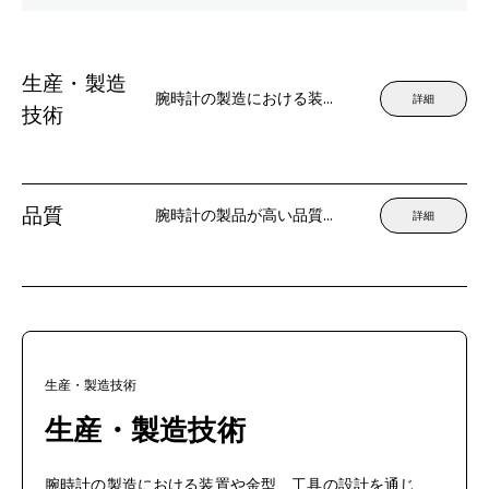
生産・製造
腕時計の製造における装置や金型、工具の設計を通じて、生産工程の効率化を支える仕事です。高い品質と信頼性を確保しながら、合理化、効率化によりコスト削減に貢献する役割も担っています。
詳細
技術
品質
腕時計の製品が高い品質基準を満たすよう、製造プロセス全体を管理・評価し、データ分析や基準見直しを通じて品質向上を図る仕事です。信頼性の向上やブランド価値の強化に貢献します。
詳細
生産・製造技術
生産・製造技術
腕時計の製造における装置や金型、工具の設計を通じ