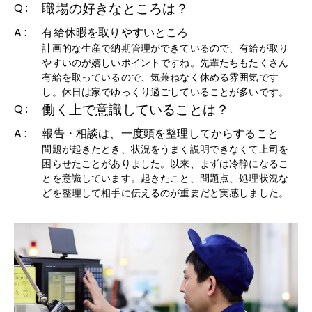
職場の好きなところは？
Q :
A :
有給休暇を取りやすいところ
計画的な生産で納期管理ができているので、有給が取り
やすいのが嬉しいポイントですね。先輩たちもたくさん
有給を取っているので、気兼ねなく休める雰囲気です
し。休日は家でゆっくり過ごしていることが多いです。
働く上で意識していることは？
Q :
A :
報告・相談は、一度頭を整理してからすること
問題が起きたとき、状況をうまく説明できなくて上司を
困らせたことがありました。以来、まずは冷静になるこ
とを意識しています。起きたこと、問題点、処理状況な
どを整理して相手に伝えるのが重要だと実感しました。