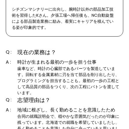
シチズンマシナリーに出向し、腕時計以外の部品加工技
術を習得したKさん。夕張工場へ帰任後も、NC自動旋盤
による部品製造業務に励み、着実にキャリアを積んでい
る姿が印象的です。
現在の業務は？
Q :
A :
時計が生まれる最初の一歩を担う仕事
歯車など、時計の心臓部であるパーツを製造していま
す。回転する金属素材に刃を当て部品を削り出したり、
プログラミングを担当することも。最初の一歩の工程と
して高品質の部品をつくり、次の工程にバトンを渡して
います。
志望理由は？
Q :
A :
地域に根ざし、長く勤めることを意識したため
合同の就職説明会で、穏やかな雰囲気だったのが印象に
残っています。北海道での就職を希望していましたし、
長く勤めることを意識した自分に合っていると思いまし