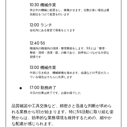
10:30 機械作業
停止中の機械に処置をし、稼働させます。台数が多い場合は優
先順位をつけて処置を行います
12:00 ランチ
会社内にある食堂で昼食をとります
12:40 5S
職場内の職場内の清掃・整理整頓をします。5Sとは「整理・
整頓・清掃・清潔・躾」の略であり、効率化につながる大切な
習慣です
13:00 機械作業
午前に引き続き、機械稼働を進めます。会議などの予定が入っ
ている場合はそちらに出席します
17:00 勤務終了
今日の仕事は終了です。お疲れ様でした
品質確認や工具交換など、精密さと迅速な判断が求めら
れる業務から1日が始まります。特に5S活動に取り組む姿
勢からは、効率的な業務環境を維持するための、細やか
な配慮が感じられます。