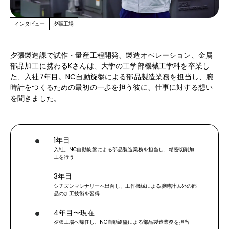
ヘルプ
インタビュー
夕張工場
夕張製造課で試作・量産工程開発、製造オペレーション、金属
部品加工に携わるKさんは、大学の工学部機械工学科を卒業し
た、入社7年目。NC自動旋盤による部品製造業務を担当し、腕
時計をつくるための最初の一歩を担う彼に、仕事に対する想い
を聞きました。
1年目
入社。NC自動旋盤による部品製造業務を担当し、精密切削加
工を行う
3年目
シチズンマシナリーへ出向し、工作機械による腕時計以外の部
品の加工技術を習得
4年目〜現在
夕張工場へ帰任し、NC自動旋盤による部品製造業務を担当