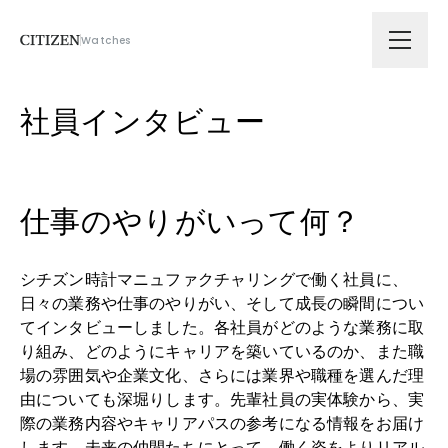
Watches
会社情報
社員インタビュー
技術ソリューション
仕事のやりがいって何？
拠点
シチズン時計マニュファクチャリングで働く社員に、
サスティナビリティ
日々の業務や仕事のやりがい、そして成長の瞬間につい
てインタビューしました。各社員がどのような業務に取
り組み、どのようにキャリアを築いているのか、また職
ニュース
場の雰囲気や企業文化、さらには業界や職種を選んだ理
由についても深堀りします。先輩社員の実体験から、実
採用
際の業務内容やキャリアパスの参考になる情報をお届け
します。未来の仲間たちにとって、働く姿をよりリアル