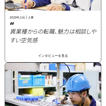
2023年入社
/
人事
“
異業種からの転職、魅力は相談しや
すい空気感
インタビューを見る