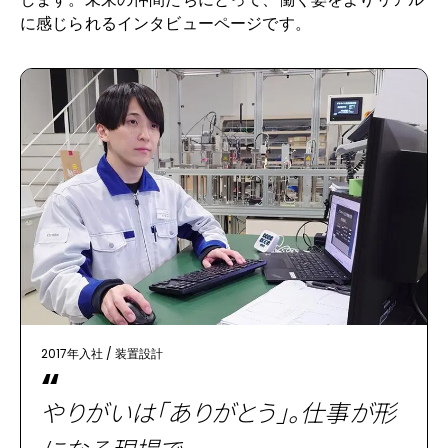
に感じられるインタビューページです。
ヘルプ
2017年入社
/
装置設計
“
やりがいは「ありがとう」。仕事が形